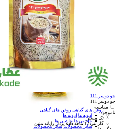
برند نوشاد
برند نوشاد
برند راگــا
برند راگــا
برند تقدیس
برند تقدیس
سـایر
سـایر
روغن زیتون
روغن زیتون
روغن دست ساز ROYAL
روغن دست ساز ROYAL
همه دسته بندی های روغن های گیاهی
جو دوسر 111
جو دوسر 111
مقایسه
روغن های گیاهی
روغن های گیاهی
ناموجود
ادویه ها
ادویه ها
تک مستر
چاشنی ها
چاشنی ها
گارانتی 12 ماهه داده پرداز رایانه متین
سایر محصولات
سایر محصولات
ویژگی ها