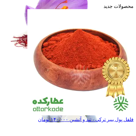
محصولات جدید
زعفران و خشکبار
زعفران و خشکبار
حبوبات
حبوبات
غـلـات
غـلـات
همه دسته بندی های حبوبات و غلات
فلفل پول بیبر ترکی - تند و آتشین
۱۴۰,۰۰۰
تومان