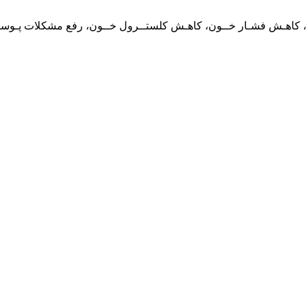
 کاهـش فشـار خــون، کاهـش کلستــرول خــون، رفع مشکلات پـوست
ت خشک