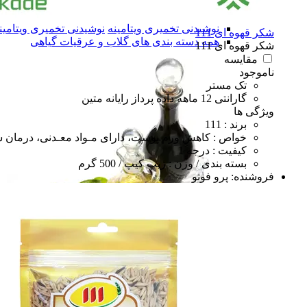
آب زرشک طبیعی
آب زرشک طبیعی
سرکه و سرکه انگبین
سرکه و سرکه انگبین
نوشیدنی تخمیری ویتامینه
نوشیدنی تخمیری ویتامین
شکر قهوه ای 111
همه دسته بندی های گلاب و عرقیات گیاهی
شکر قهوه ای 111
مقایسه
ناموجود
تک مستر
گارانتی 12 ماهه داده پرداز رایانه متین
ویژگی ها
برند : 111
خواص : کاهش ورم پوست، دارای مـواد معـدنی، درمان 
کیفیت : درجه 1
بسته بندی / وزن : زیپ کیپ / 500 گرم
فروشنده:
پرو فوتو
گلاب و عرقیات گیاهی
گلاب و عرقیات گیاهی
روغن های درمانی
روغن های درمانی