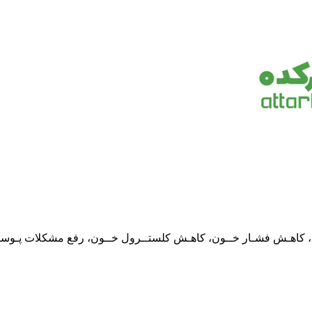
 کاهـش فشـار خــون، کاهـش کلستــرول خــون، رفع مشکلات پـوست