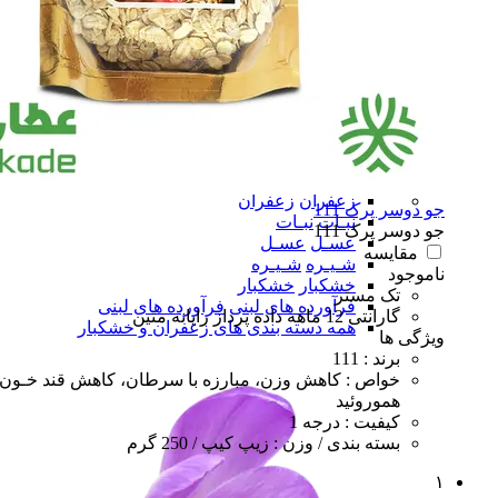
سبزی و میوه های خشک
سبزی و میوه های خشک
زعفران
زعفران
جو دوسر پرک 111
نبـات
نبـات
جو دوسر پرک 111
عسـل
عسـل
مقایسه
شـیـره
شـیـره
ناموجود
خشکبار
خشکبار
تک مستر
فرآورده های لبنی
فرآورده های لبنی
گارانتی 12 ماهه داده پرداز رایانه متین
همه دسته بندی های زعفران و خشکبار
ویژگی ها
برند : 111
خواص : کاهش وزن، مبارزه با سرطان، کاهش قند خـون،
هموروئید
کیفیت : درجه 1
بسته بندی / وزن : زیپ کیپ / 250 گرم
۱