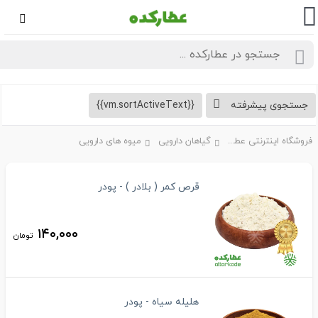
تجوی پیشرفته
{{vm.sortActiveText}}
فروشگاه اینترنتی عطارکده
گیاهان دارویی
میوه های دارویی
قرص کمر ( بلادر ) - پودر
۱۴۰,۰۰۰
تومان
هلیله سیاه - پودر