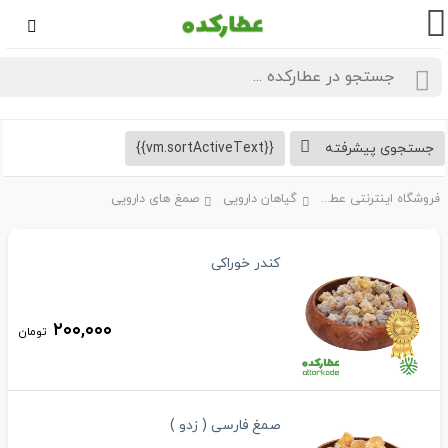
تجوی پیشرفته
{{vm.sortActiveText}}
فروشگاه اینترنتی عطارکده
گیاهان دارویی
صمغ های دارویی
کندر خوراکی
۲۰۰,۰۰۰
تومان
صمغ فارسی ( زدو )