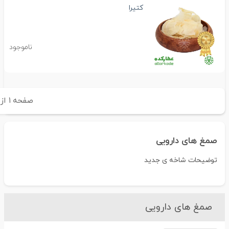
کتیرا
ناموجود
صفحه
۱
از
۱
صمغ های دارویی
توضیحات شاخه ی جدید
صمغ های دارویی