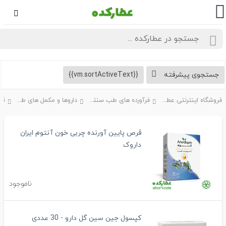
تجوی پیشرفته
{{vm.sortActiveText}}
فروشگاه اینترنتی عطارکده
فرآورده های طب سنتی
داروها و مکمل های طبیعی
قرص و
قرص پایین آورنده چربی خون آنتوم ایران
داروک
ناموجود
کپسول جین سین گل دارو - 30 عددی