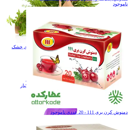
ناموجود
سبزی و میوه های خشک
سبزی و میوه های خشک
زعفران
زعفران
نبـات
نبـات
عسـل
عسـل
شـیـره
شـیـره
خشکبار
خشکبار
فرآورده های لبنی
فرآورده های لبنی
همه دسته بندی های زعفران و خشکبار
دمنوش کرن بری 111 - 20 عددی
ناموجود