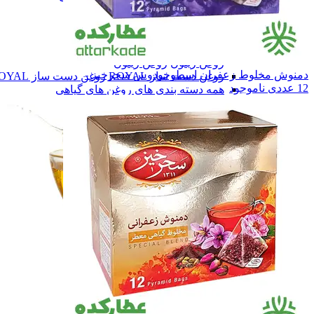
برند نوشاد
برند نوشاد
برند راگــا
برند راگــا
برند تقدیس
برند تقدیس
سـایر
سـایر
روغن زیتون
روغن زیتون
دمنوش مخلوط زعفران اسطوخودوس سحرخیز -
روغن دست ساز ROYAL
روغن دست ساز ROYAL
12 عددی
ناموجود
همه دسته بندی های روغن های گیاهی
روغن های گیاهی
روغن های گیاهی
ادویه ها
ادویه ها
چاشنی ها
چاشنی ها
سایر محصولات
سایر محصولات