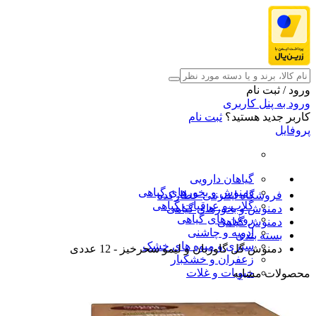
ورود / ثبت نام
ورود به پنل کاربری
کاربر جدید هستید؟
ثبت نام
پروفایل
گیاهان دارویی
دمنوش و بخورهای گیاهی
فروشگاه اینترنتی عطارکده
گلاب و عرقیات گیاهی
دمنوش و بخورهای گیاهی
روغن های گیاهی
دمنوش گیاهی
ادویه و چاشنی
بسته بندی
سبزی و میوه های خشک
دمنوش گل گاوزبان و لیمو سحرخیز - 12 عددی
زعفران و خشکبار
حبوبات و غلات
محصولات مشابه
فرآورده های طب سنتی
محصولات آرایشی و بهداشتی
شگفت انگیزها