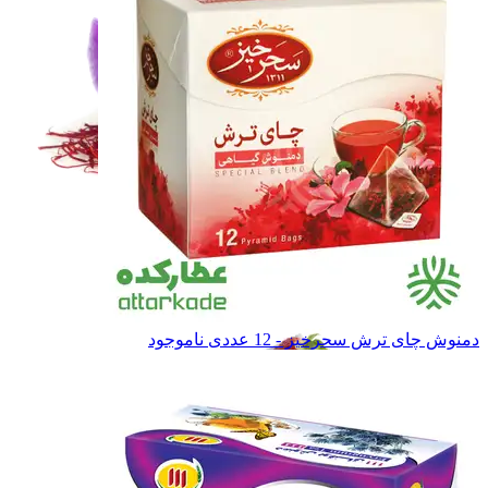
زعفران و خشکبار
زعفران و خشکبار
حبوبات
حبوبات
غـلـات
غـلـات
همه دسته بندی های حبوبات و غلات
دمنوش چای ترش سحرخیز - 12 عددی
ناموجود