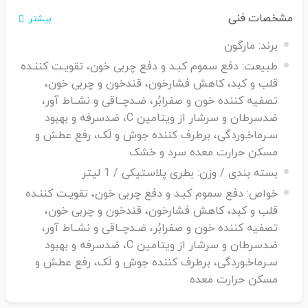
تهدید استرس اکسیداتیو و رادیکال‌های آزاد قرار نخواهید داشت.
مشخصات فنی
بیشتر
همچنین نشان داده شده است که افرادی که عصاره زرشک را
برند:
مارگون
مصرف می‌کنند بطور قابل توجهی سالم هستند.
طبیعت:
دفع سموم کبـد و دفع چربی خون، تقویـت کننـده
قلب و کبد، کاهش فشارخون، قندخون و چربی خون،
تصفیه کننده خون و صفرابُر، ضـدچــاقی و نشــاط آور،
ضدسرطان و سرشار از ویتامین C، ضدسرفه و بهبود
سـرماخـوردگی، برطرف کننده جوش و لَک، رفع عطش و
مسکن حرارت معده سرد و خشک
بسته بندی / وزن:
بطری پلاستیکی / 1 لیتر
خواص:
دفع سموم کبـد و دفع چربی خون، تقویـت کننـده
قلب و کبد، کاهش فشارخون، قندخون و چربی خون،
تصفیه کننده خون و صفرابُر، ضـدچــاقی و نشــاط آور،
ضدسرطان و سرشار از ویتامین C، ضدسرفه و بهبود
سـرماخـوردگی، برطرف کننده جوش و لَک، رفع عطش و
مسکن حرارت معده