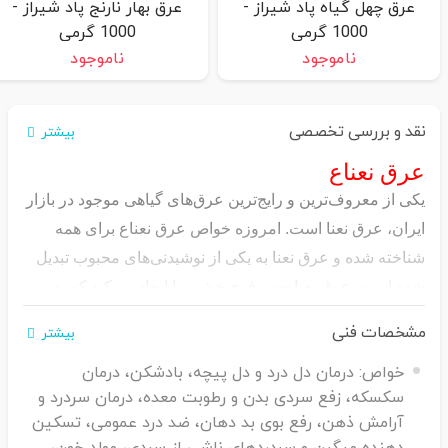
عرق چهل گیاه پاد شیراز -
عرق بهار نارنج پاد شیراز -
1000 گرمی
1000 گرمی
ناموجود
ناموجود
نقد و بررسی تخصصی
بیشتر
عرق نعناع
یکی از معروف‌ترین و رایج‌ترین عرق‌های گیاهی موجود در بازار
ایران، عرق نعنا است. امروزه خواص عرق نعناع برای همه
شناخته شده و عرق نعنا به یکی از نوشیدنی‌های محبوب تبدیل
شده است. عرق نعنا حس فرح‌بخشی را ایجاد می‌کند که به
دلیل روغن منتول موجود در آن است که خواص کاهش وزن نیز
مشخصات فنی
بیشتر
دارد. نعناع گیاهی است با خواص دارویی و درمانی بسیار
خواص:
درمان دل درد و دل پیچه، بادشکن، درمان
شگفت انگیز، با ما همراه باشید و از خواص عرق نعناع آگاه
سکسکه، زفع سردی بدن و رطوبت معده، درمان سردرد و
شوید...
آرامش ذهن، رفع بوی بد دهان، ضد درد عمومی، تسکین