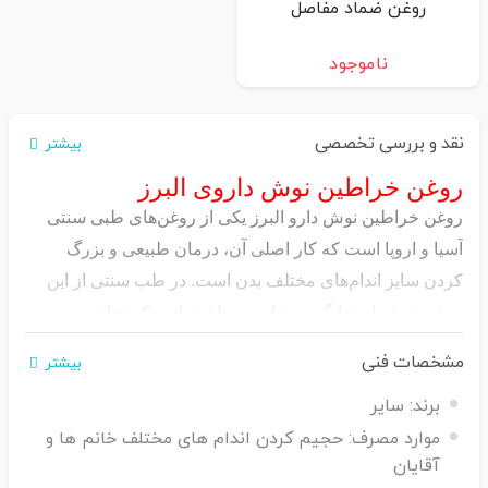
روغن ضماد مفاصل
ناموجود
نقد و بررسی تخصصی
بیشتر
روغن خراطین نوش داروی البرز
روغن خراطین نوش دارو البرز یکی از روغن‌های طبی سنتی
آسیا و اروپا است که کار اصلی آن، درمان طبیعی و بزرگ
کردن سایز اندام‌های مختلف بدن است. در طب سنتی از این
روغن به‌ عنوان جایگزین مناسب برای تمامی کرم‌های
جوان‌کننده، بوتاکس و جراحی‌های حجم دهی استفاده می‌شود.
مشخصات فنی
بیشتر
به‌طورکلی خانم‌ها می‌توانند برای بزرگ کردن سایز اندام‌های
برند:
سایر
خود مانند گونه، لب، سینه، باسن و خط خنده از روغن خراطین
موارد مصرف:
حجیم کردن اندام های مختلف خانم ها و
استفاده کرده و متوجه تأثیرات معجزه‌آسای آن شوند. این روغن
آقایان
بهترین روش درمانی است که از گذشته دور به‌جا مانده و