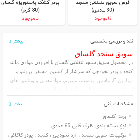
قرص سویق تنقلاتی سنجد
پودر کشک پاستوریزه گلساق
(30 عددی)
(80 گرم)
ناموجود
ناموجود
نقد و بررسی تخصصی
بیشتر
سویق سنجد گلساق
در محصول سویق سنجد تنقلاتی گلساق با افزودن موادی مانند
کنجد و پودر نخودچی که سرشار از کلسیم، فسفر، پروتئین،
ویتامین E، نیاسین، پتاسیم، منیزیم، موادمعدنی و ویتامین های
ارزشمند می باشد خواص دیگری از جمله چربی سوزی و کاهش
وزن، درمان کم خونی، کاهش کلسترول و فشارخون، افزایش
مشخصات فنی
بیشتر
سلامت قلب، درخشندگی و سلامت پوست و مو به این
برند:
گلساق
محصول اضافه می گردد.
نوع بسته بندی:
ظرف قلبی 85 عددی
همچنین استفاده از شکر قهوه ای جهت شیرین سازی و عدم
ترکیبات:
سویق سنجد ، آرد نخودچی ، کنجد ، پودر کاکائو ،
استفاده از مواد نگهدارنده و افزودنی های شیمیایی این محصول