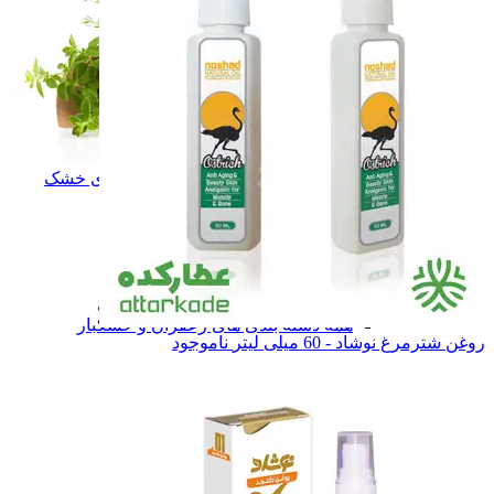
سبزی و میوه های خشک
سبزی و میوه های خشک
زعفران
زعفران
نبـات
نبـات
عسـل
عسـل
شـیـره
شـیـره
خشکبار
خشکبار
فرآورده های لبنی
فرآورده های لبنی
همه دسته بندی های زعفران و خشکبار
روغن شترمرغ نوشاد - 60 میلی لیتر
ناموجود