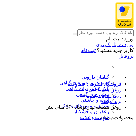
ورود / ثبت نام
ورود به پنل کاربری
کاربر جدید هستید؟
ثبت نام
پروفایل
گیاهان دارویی
دمنوش و بخورهای گیاهی
فروشگاه اینترنتی عطارکده
گلاب و عرقیات گیاهی
روغن های گیاهی
روغن های گیاهی
روغن های درمانی
ادویه و چاشنی
برند نوشاد
سبزی و میوه های خشک
روغن همیشه بهار نوشاد - 37 میلی لیتر
زعفران و خشکبار
حبوبات و غلات
محصولات مشابه
فرآورده های طب سنتی
محصولات آرایشی و بهداشتی
شگفت انگیزها