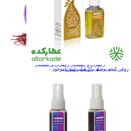
زعفران و خشکبار
زعفران و خشکبار
روغن کنجد نوشاد - 37 میلی لیتر
ناموجود
حبوبات
حبوبات
غـلـات
غـلـات
همه دسته بندی های حبوبات و غلات