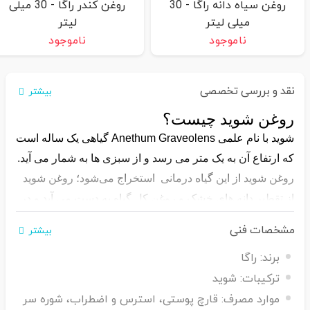
روغن سیاه دانه راگا - 30
روغن کندر راگا - 30 میلی
میلی لیتر
لیتر
ناموجود
ناموجود
نقد و بررسی تخصصی
بیشتر
روغن شوید چیست؟
شوید با نام علمی Anethum Graveolens گیاهی یک ساله است
که ارتفاع آن به یک متر می رسد و از سبزی ها به شمار می آید.
روغن شوید از این گیاه درمانی استخراج می‌شود؛ روغن شوید
از تقطیر دانه های خشک و روغن کل گیاه به دست می آید و در
علم گیاه شناسی Anethum Sowa نامیده می‌شود.
مشخصات فنی
بیشتر
برند:
راگا
ترکیبات:
شوید
موارد مصرف:
قارچ پوستی، استرس و اضطراب، شوره سر