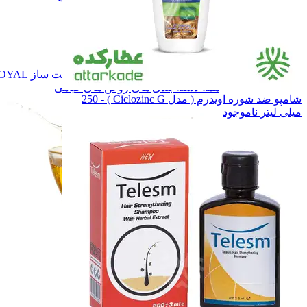
برند نوشاد
برند نوشاد
برند راگــا
برند راگــا
برند تقدیس
برند تقدیس
سـایر
سـایر
روغن زیتون
روغن زیتون
روغن دست ساز ROYAL
روغن دست ساز ROYAL
همه دسته بندی های روغن های گیاهی
شامپو ضد شوره اویدرم ( مدل Ciclozinc G ) - 250
میلی لیتر
ناموجود
روغن های گیاهی
روغن های گیاهی
ادویه ها
ادویه ها
چاشنی ها
چاشنی ها
سایر محصولات
سایر محصولات