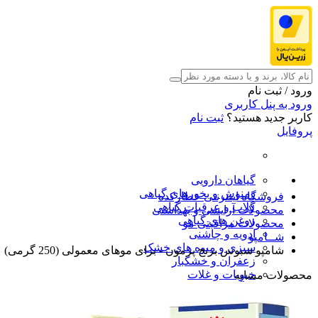
ورود / ثبت نام
ورود به پنل کاربری
کاربر جدید هستید؟
ثبت نام
پروفایل
گیاهان دارویی
دمنوش و بخورهای گیاهی
فروشگاه اینترنتی عطارکده
گلاب و عرقیات گیاهی
محصولات آرایشی و بهداشتی
روغن های گیاهی
محصولات مراقبتی مو
ادویه و چاشنی
شــامپو
سبزی و میوه های خشک
شامپو سبوس برنج پرمون - برای موهای معمولی (250 گرمی)
زعفران و خشکبار
حبوبات و غلات
محصولات مشابه
فرآورده های طب سنتی
محصولات آرایشی و بهداشتی
شگفت انگیزها