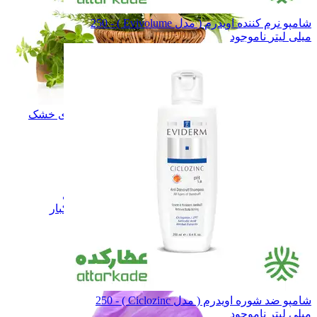
شامپو نرم کننده اویدرم ( مدل Evivolume ) - 250
میلی لیتر
ناموجود
سبزی و میوه های خشک
سبزی و میوه های خشک
زعفران
زعفران
نبـات
نبـات
عسـل
عسـل
شـیـره
شـیـره
خشکبار
خشکبار
فرآورده های لبنی
فرآورده های لبنی
همه دسته بندی های زعفران و خشکبار
شامپو ضد شوره اویدرم ( مدل Ciclozinc ) - 250
میلی لیتر
ناموجود