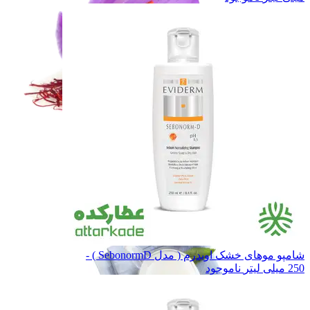
زعفران و خشکبار
زعفران و خشکبار
حبوبات
حبوبات
غـلـات
غـلـات
همه دسته بندی های حبوبات و غلات
شامپو موهای خشک اویدرم ( مدل SebonormD ) -
250 میلی لیتر
ناموجود