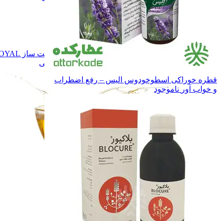
برند نوشاد
برند نوشاد
برند راگــا
برند راگــا
برند تقدیس
برند تقدیس
سـایر
سـایر
روغن زیتون
روغن زیتون
روغن دست ساز ROYAL
روغن دست ساز ROYAL
همه دسته بندی های روغن های گیاهی
قطره خوراکی اسطوخودوس الیس – رفع اضطراب
و خواب آور
ناموجود
روغن های گیاهی
روغن های گیاهی
ادویه ها
ادویه ها
چاشنی ها
چاشنی ها
سایر محصولات
سایر محصولات