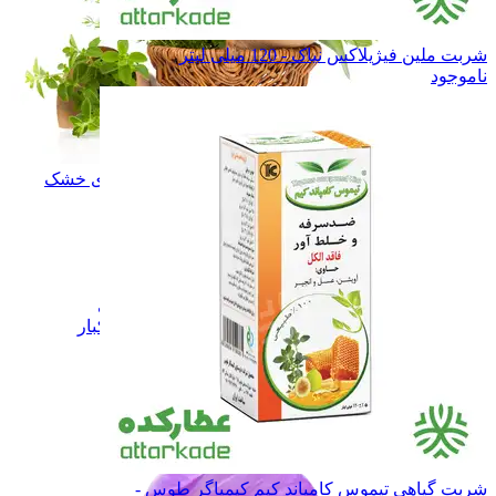
شربت ملین فیژیلاکس نیاک - 120 میلی لیتر
ناموجود
سبزی و میوه های خشک
سبزی و میوه های خشک
زعفران
زعفران
نبـات
نبـات
عسـل
عسـل
شـیـره
شـیـره
خشکبار
خشکبار
فرآورده های لبنی
فرآورده های لبنی
همه دسته بندی های زعفران و خشکبار
شربت گیاهی تیموس کامپاند کیم کیمیاگر طوس -