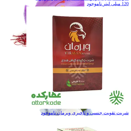
120 میلی لیتر
ناموجود
زعفران و خشکبار
زعفران و خشکبار
حبوبات
حبوبات
غـلـات
غـلـات
همه دسته بندی های حبوبات و غلات
شربت تقویت جنسی و تاخیری ویرمان
ناموجود