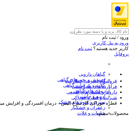
ورود / ثبت نام
ورود به پنل کاربری
کاربر جدید هستید؟
ثبت نام
پروفایل
گیاهان دارویی
دمنوش و بخورهای گیاهی
فروشگاه اینترنتی عطارکده
گلاب و عرقیات گیاهی
فرآورده های طب سنتی
روغن های گیاهی
داروها و مکمل های طبیعی
ادویه و چاشنی
شـربت و قطره خوراکی
سبزی و میوه های خشک
قطره خوراکی گل سرخ الیس – درمان افسردگی و افزایش م
زعفران و خشکبار
حبوبات و غلات
محصولات مشابه
فرآورده های طب سنتی
محصولات آرایشی و بهداشتی
شگفت انگیزها