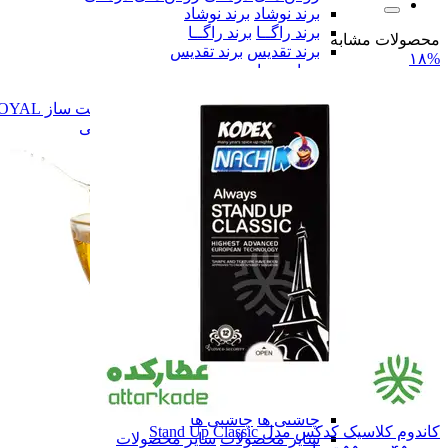
برند نوشاد
برند نوشاد
برند راگــا
برند راگــا
محصولات مشابه
برند تقدیس
برند تقدیس
۱۸%
سـایر
سـایر
روغن زیتون
روغن زیتون
روغن دست ساز ROYAL
روغن دست ساز ROYAL
همه دسته بندی های روغن های گیاهی
روغن های گیاهی
روغن های گیاهی
ادویه ها
ادویه ها
چاشنی ها
چاشنی ها
کاندوم کلاسیک کدکس مدل Stand Up Classic
سایر محصولات
سایر محصولات