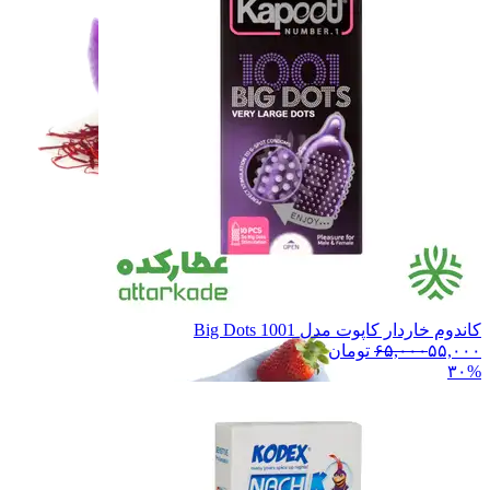
زعفران و خشکبار
زعفران و خشکبار
حبوبات
حبوبات
غـلـات
غـلـات
همه دسته بندی های حبوبات و غلات
کاندوم خاردار کاپوت مدل 1001 Big Dots
۵۵,۰۰۰
۶۵,۰۰۰
تومان
۳۰%