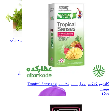
سبزی و میوه های خشک
سبزی و میوه های خشک
زعفران
زعفران
نبـات
نبـات
عسـل
عسـل
شـیـره
شـیـره
خشکبار
خشکبار
فرآورده های لبنی
فرآورده های لبنی
همه دسته بندی های زعفران و خشکبار
کاندوم کدکس مدل Tropical Senses
۳۵,۰۰۰
۶۵,۰۰۰
تومان
۱۵%