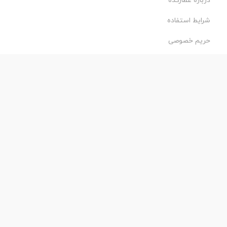
درباره عطارکده
شرایط استفاده
حریم خصوصی
طراحی و اجرا:
فروشگاه ساز پروفی