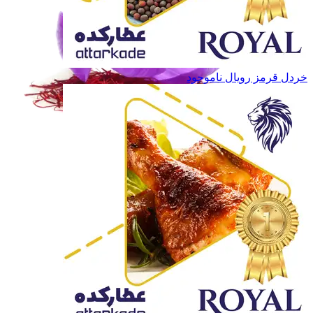
خردل قرمز رویال
ناموجود
زعفران و خشکبار
زعفران و خشکبار
حبوبات
حبوبات
غـلـات
غـلـات
همه دسته بندی های حبوبات و غلات