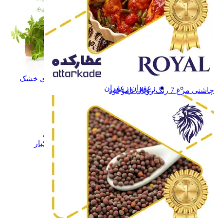
سبزی و میوه های خشک
سبزی و میوه های خشک
زعفران
زعفران
چاشنی مرغ 7 رنگ رویال
ناموجود
نبـات
نبـات
عسـل
عسـل
شـیـره
شـیـره
خشکبار
خشکبار
فرآورده های لبنی
فرآورده های لبنی
همه دسته بندی های زعفران و خشکبار