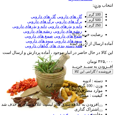
انتخاب وزن:
100 گرم
گل های دارویی
گل های دارویی
500 گرم
برگ های دارویی
برگ های دارویی
250 گرم
دانه و بذرهای دارویی
دانه و بذرهای دارویی
ریشه های دارویی
ریشه های دارویی
رضایت خرید :
75%
صمغ های دارویی
صمغ های دارویی
میوه های دارویی
میوه های دارویی
آماده
ارسال
از
0
روز آینده
همه دسته بندی های گیاهان دارویی
این کالا در حال حاضر در انبار موجود ، آماده پردازش و ارسال است
۴۲۵,۰۰۰
تومان
افــزودن به سبــد خریــد
فروشنده / گارانتی این کالا
دسته :
ادویه
وزن :
100 گرم 500 گرم 1000 گرم
موارد مصرف :
کیفیت :
ممتاز
افزودن به علاقه مندی ها
از لیست علاقه مندی ها حذف شد
اشتراک گذاری
مقایسه