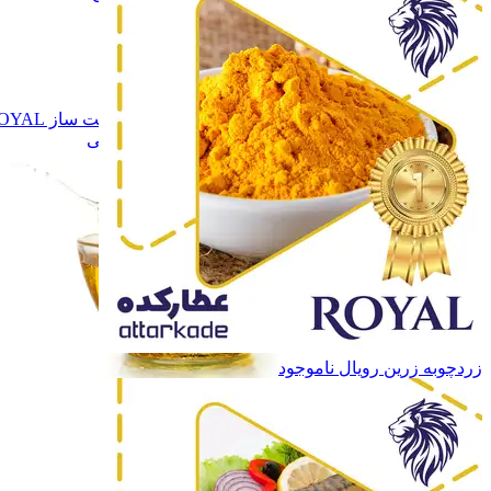
برند نوشاد
برند نوشاد
برند راگــا
برند راگــا
برند تقدیس
برند تقدیس
سـایر
سـایر
روغن زیتون
روغن زیتون
روغن دست ساز ROYAL
روغن دست ساز ROYAL
همه دسته بندی های روغن های گیاهی
زردچوبه زرین رویال
ناموجود
روغن های گیاهی
روغن های گیاهی
ادویه ها
ادویه ها
چاشنی ها
چاشنی ها
سایر محصولات
سایر محصولات