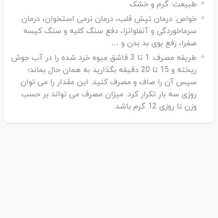
طبیعت:
گرم و خشک
اسید سیتریک، اسیدمالیک، سی درصد قند و موسیلاژ است که
خواص:
درمان تپش قلب، درمان نرمی استخوان، درمان
برای از بین بردن سستی بدن و افزایش مقاومت بدن (به
سرماخوردگی و آنفلوانزا، دفع سنگ کلیه و سنگ کیسه
خصوص در مقابل آنفولانزا) مصرف می شود. احتمالا یک داروی
صفرا، رفع بوی بد بدن و …
مدر است ولی این موضوع هنوز تایید نشده است.
طریقه مصرف:
1 تا 3 قاشق میوه خرد شده را در آب جوش
استفاده از میوه‌نسترن (R. canina hips) در قرون وسطی
ریخته و 15 تا 20 دقیقه بگذارید به همان حال بماند؛
رواج داشت و زمانی میان عامه مردم برای بیماری های قفسه
سپس آن را صاف و مصرف کنید. این مقدار را می توان
سینه مصرف می شد؛ میوه این گل که به آن میوه گل سرخ یا
روزی سه بار تکرار کرد. میزان مصرف می تواند بر حسب
رز نیز گفته می شود، منبع طبیعی ویتامین ث است که موجب
وزن تا روزی 12 گرم باشد.
کاربرد گسترده آن در مکمل های ویتامین طبیعی، چای و
محصولات متنوع دیگر از جمله سوپ و مارمالاد شده است؛
اگرچه این محصولات، به لحاظ تاریخی، مکمل غذایی به شمار
می آمدند اما به عنوان داروی ملین و ادرارآور نیز مصرف شده
اند.