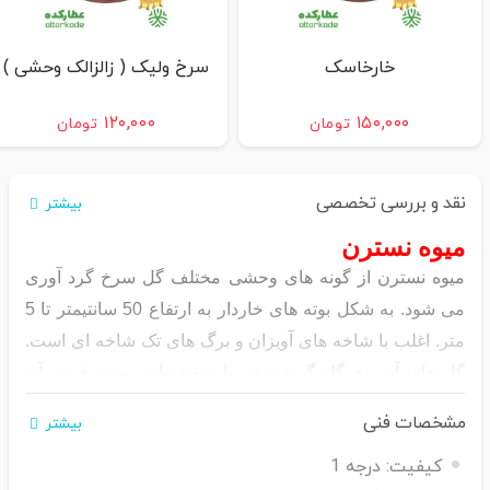
خارخاسک
سرخ ولیک ( زالزالک وحشی )
۱۲۰,۰۰۰
۱۵۰,۰۰۰
تومان
تومان
نقد و بررسی تخصصی
بیشتر
میوه نسترن
میوه نسترن از گونه های وحشی مختلف گل سرخ گرد آوری
می شود. به شکل بوته های خاردار به ارتفاع 50 سانتیمتر تا 5
متر. اغلب با شاخه های آویزان و برگ های تک شاخه ای است.
گل های آن پنج گلبرگ صورتی یا سفید دارد. میوه قرمز آن
کاذب است و دانه ها میوه حقیقی است. دانه تازه آن سطحی
مشخصات فنی
بیشتر
براق و انتهای آن لکه های نارنجی مایل به قرمز دارد.
کیفیت:
درجه 1
جدار گوشت دار میوه این گیاه حاوی مقادیر زیادی ویتامین ث،