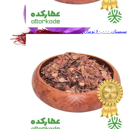
سپستان
۶۰,۰۰۰
تومان
زعفران و خشکبار
زعفران و خشکبار
حبوبات
حبوبات
غـلـات
غـلـات
همه دسته بندی های حبوبات و غلات