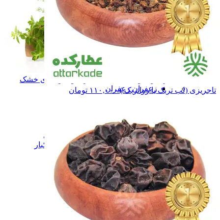
سبزی و میوه های خشک
سبزی و میوه های خشک
زعفران
زعفران
تاجریزی (لب تربک یا رواتربک )
۱۱۰,۰۰۰
تومان
نبـات
نبـات
عسـل
عسـل
شـیـره
شـیـره
خشکبار
خشکبار
فرآورده های لبنی
فرآورده های لبنی
همه دسته بندی های زعفران و خشکبار