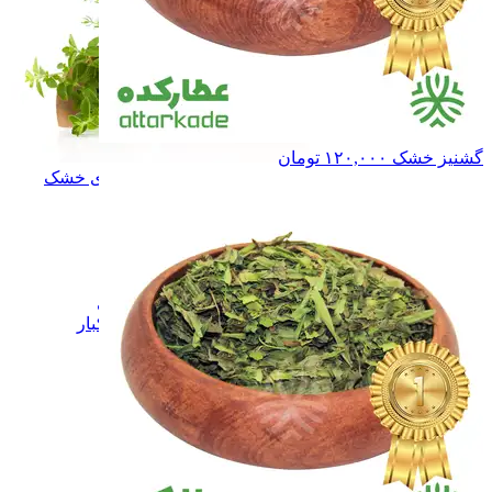
گشنیز خشک
۱۲۰,۰۰۰
تومان
سبزی و میوه های خشک
سبزی و میوه های خشک
زعفران
زعفران
نبـات
نبـات
عسـل
عسـل
شـیـره
شـیـره
خشکبار
خشکبار
فرآورده های لبنی
فرآورده های لبنی
همه دسته بندی های زعفران و خشکبار