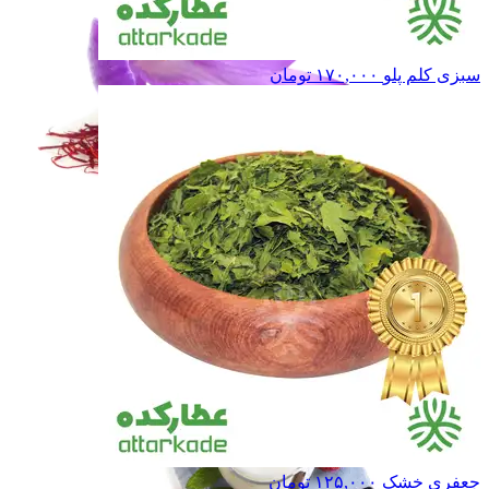
سبزی کلم پلو
۱۷۰,۰۰۰
تومان
زعفران و خشکبار
زعفران و خشکبار
حبوبات
حبوبات
غـلـات
غـلـات
همه دسته بندی های حبوبات و غلات
جعفری خشک
۱۲۵,۰۰۰
تومان