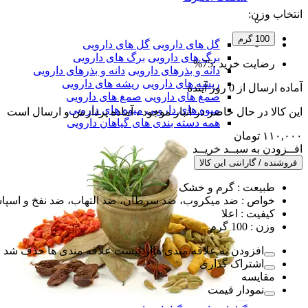
انتخاب وزن:
100 گرم
گل های دارویی
گل های دارویی
برگ های دارویی
برگ های دارویی
رضایت خرید :
75%
دانه و بذرهای دارویی
دانه و بذرهای دارویی
ریشه های دارویی
ریشه های دارویی
آماده
ارسال
از
0
روز آینده
صمغ های دارویی
صمغ های دارویی
میوه های دارویی
میوه های دارویی
این کالا در حال حاضر در انبار موجود ، آماده پردازش و ارسال است
همه دسته بندی های گیاهان دارویی
۱۱۰,۰۰۰
تومان
افــزودن به سبــد خریــد
فروشنده / گارانتی این کالا
طبیعت :
گرم و خشک
خواص :
ضد میکروب، ضد سرطان، ضد التهاب، ضد نفخ و اسپاسم
کیفیت :
اعلا
وزن :
100 گرم
افزودن به علاقه مندی ها
از لیست علاقه مندی ها حذف شد
اشتراک گذاری
مقایسه
نمودار قیمت