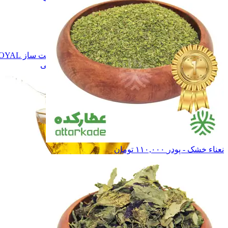
برند نوشاد
برند نوشاد
برند راگــا
برند راگــا
برند تقدیس
برند تقدیس
سـایر
سـایر
روغن زیتون
روغن زیتون
روغن دست ساز ROYAL
روغن دست ساز ROYAL
همه دسته بندی های روغن های گیاهی
نعناء خشک - پودر
۱۱۰,۰۰۰
تومان
روغن های گیاهی
روغن های گیاهی
ادویه ها
ادویه ها
چاشنی ها
چاشنی ها
سایر محصولات
سایر محصولات