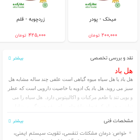
میخک - پودر
زردچوبه - قلم
۴۲۵,۰۰۰
۲۰۰,۰۰۰
تومان
تومان
نقد و بررسی تخصصی
بیشتر
هل باد
هل باد یا هل سیاه میوه گیاهی است علفی چند ساله مشابه هل
سبز می روید. هل باد یک ادویه با خاصیت دارویی است که عطر
و بویی تند با طعم مرکبات و اکالیپتوس دارد. هل سیاه را می
توان به همراه یک فنجان داغ چای برای رفع خستگی و شادابی
نوشید. هل باد داری خواص متنوعی مانند تقویت کننده معده ،
مشخصات فنی
بیشتر
کمک به هضم غذا ، درمان زخم های دهان ، کمک به درمان
خواص:
درمان مشکلات تنفسی، تقویت سیستم ایمنی،
سرما خوردگی و … است. هل سیاه یکی از گرانترین ادویه های